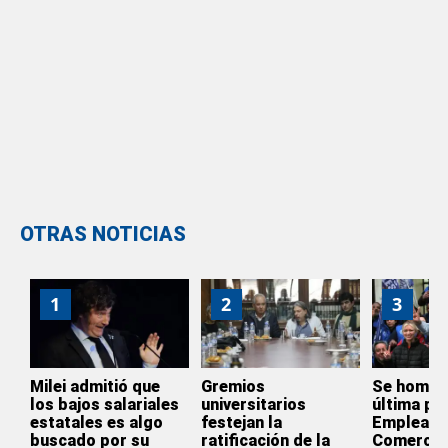
OTRAS NOTICIAS
1
2
3
Milei admitió que
Gremios
Se homol
los bajos salariales
universitarios
última par
estatales es algo
festejan la
Empleado
buscado por su
ratificación de la
Comercio