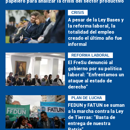
papelero para analizar la crisis del sector productivo
CRISIS
A pesar de la Ley Bases y
la reforma laboral, la
totalidad del empleo
creado el último año fue
informal
REFORMA LABORAL
El FreSu denunció al
gobierno por su política
laboral: “Enfrentamos un
ataque al estado de
derecho”
PLAN DE LUCHA
FEDUN y FATUN se suman
a la marcha contra la Ley
de Tierras: “Basta de
entrega de nuestra
Patria”