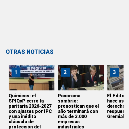
OTRAS NOTICIAS
1
2
3
Químicos: el
Panorama
El Editor
SPIQyP cerró la
sombrío:
hace uso 
paritaria 2026-2027
pronostican que el
derecho 
con ajustes por IPC
año terminará con
respuesta
y una inédita
más de 3.000
Gremial
cláusula de
empresas
protección del
industriales