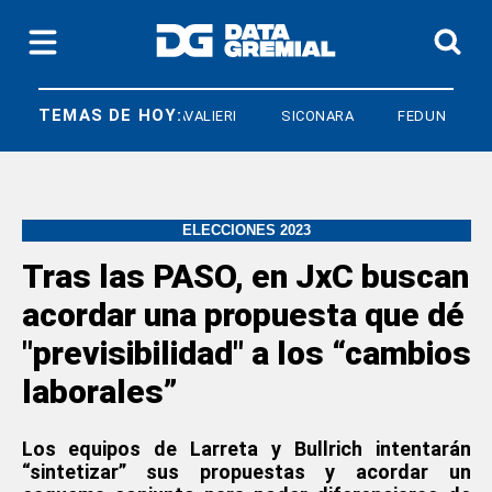
TEMAS DE HOY:
ARMANDO CAVALIERI
SICONARA
FEDUN
ELECCIONES 2023
Tras las PASO, en JxC buscan
acordar una propuesta que dé
"previsibilidad" a los “cambios
laborales”
Los equipos de Larreta y Bullrich intentarán
“sintetizar” sus propuestas y acordar un