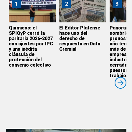
1
2
3
Químicos: el
El Editor Platense
Panoram
SPIQyP cerró la
hace uso del
sombrío:
paritaria 2026-2027
derecho de
pronostic
con ajustes por IPC
respuesta en Data
año termi
y una inédita
Gremial
más de 3.
cláusula de
empresas
protección del
industrial
convenio colectivo
cerradas 
puestos 
trabajos