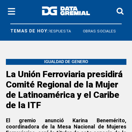
TEMAS DE HOY:
DERECHO A RESPUESTA
OBRAS SOCIALES
IGUALDAD DE GENERO
La Unión Ferroviaria presidirá
Comité Regional de la Mujer
de Latinoamérica y el Caribe
de la ITF
El gremio anunció Karina Benemérito,
coordinadora de la Mesa Nacional de Mujeres