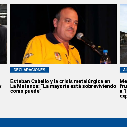
DECLARACIONES
A
Esteban Cabello y la crisis metalúrgica en
Me
y
La Matanza: “La mayoría está sobreviviendo
fru
como puede”
a 
ex