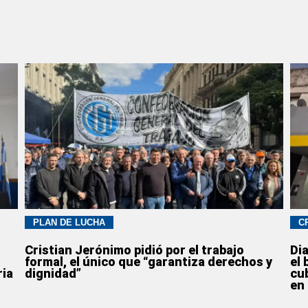
PLAN DE LUCHA
C
Cristian Jerónimo pidió por el trabajo
Di
formal, el único que “garantiza derechos y
el 
ria
dignidad”
cu
en