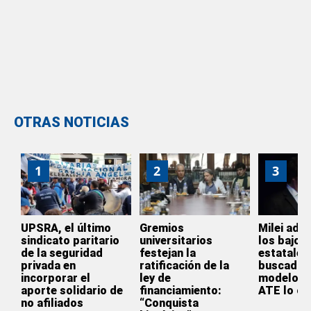
OTRAS NOTICIAS
1
2
3
UPSRA, el último
Gremios
Milei admi
sindicato paritario
universitarios
los bajos 
de la seguridad
festejan la
estatales
privada en
ratificación de la
buscado p
incorporar el
ley de
modelo y
aporte solidario de
financiamiento:
ATE lo cr
no afiliados
“Conquista