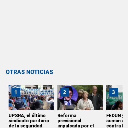
OTRAS NOTICIAS
1
2
3
UPSRA, el último
Reforma
FEDUN y 
sindicato paritario
previsional
suman a l
de la seguridad
impulsada por el
contra la 