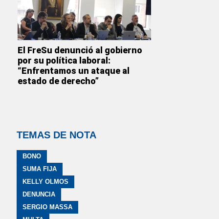
El FreSu denunció al gobierno
por su política laboral:
“Enfrentamos un ataque al
estado de derecho”
TEMAS DE NOTA
BONO
SUMA FIJA
KELLY OLMOS
DENUNCIA
SERGIO MASSA