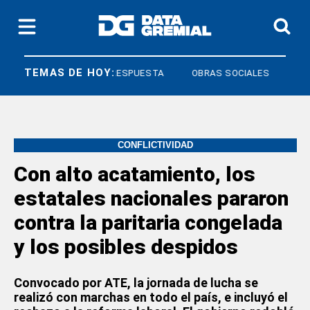
TEMAS DE HOY:
DERECHO A RESPUESTA
OBRAS SOCIALES
CONFLICTIVIDAD
Con alto acatamiento, los
estatales nacionales pararon
contra la paritaria congelada
y los posibles despidos
Convocado por ATE, la jornada de lucha se
realizó con marchas en todo el país, e incluyó el