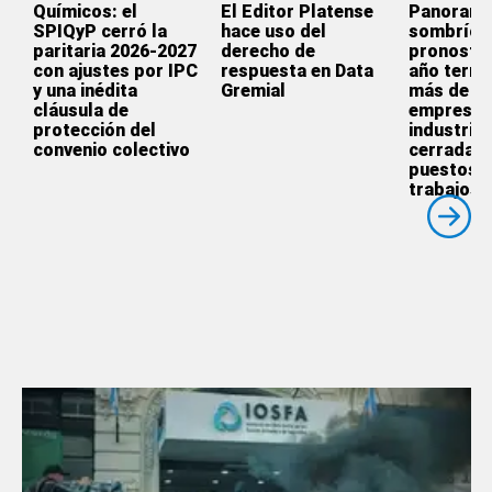
Químicos: el
El Editor Platense
Panoram
SPIQyP cerró la
hace uso del
sombrío:
paritaria 2026-2027
derecho de
pronostic
con ajustes por IPC
respuesta en Data
año termi
y una inédita
Gremial
más de 3.
cláusula de
empresas
protección del
industrial
convenio colectivo
cerradas 
puestos 
trabajos