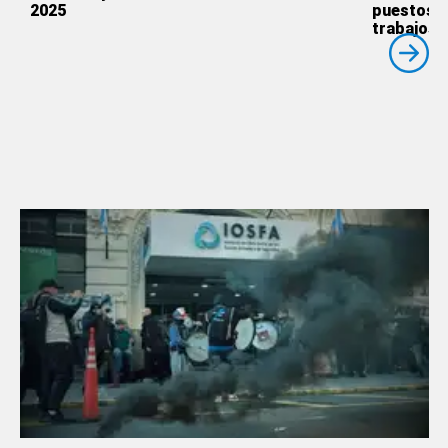
2025
puestos 
trabajos