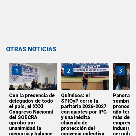
OTRAS NOTICIAS
1
2
3
Con la presencia de
Químicos: el
Panoram
delegados de todo
SPIQyP cerró la
sombrío:
el país, el XXXI
paritaria 2026-2027
pronostic
Congreso Nacional
con ajustes por IPC
año termi
del SOECRA
y una inédita
más de 3.
aprobó por
cláusula de
empresas
unanimidad la
protección del
industrial
memoria y balance
convenio colectivo
cerradas 