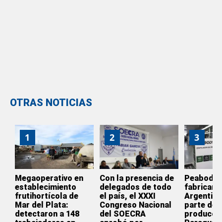
OTRAS NOTICIAS
1
2
3
Megaoperativo en
Con la presencia de
Peabody d
establecimiento
delegados de todo
fabricar e
frutihortícola de
el país, el XXXI
Argentina
Mar del Plata:
Congreso Nacional
parte de l
detectaron a 148
del SOECRA
producció