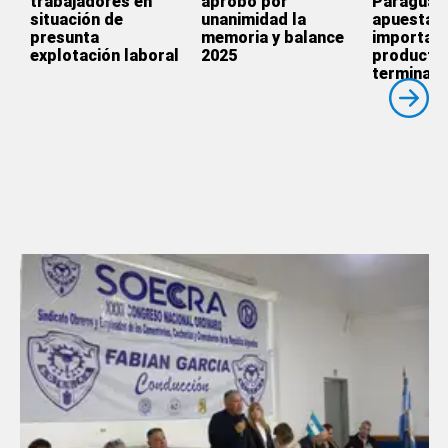
trabajadores en
aprobó por
Paraguay
situación de
unanimidad la
apuesta p
presunta
memoria y balance
importar
explotación laboral
2025
producto
terminado