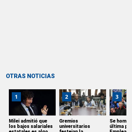
OTRAS NOTICIAS
1
2
3
Milei admitió que
Gremios
Se homol
los bajos salariales
universitarios
última par
estatales es algo
festejan la
Empleado