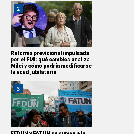
2
Reforma previsional impulsada
por el FMI: qué cambios analiza
Milei y cómo podría modificarse
la edad jubilatoria
3
FEDUN y FATUN se suman a la