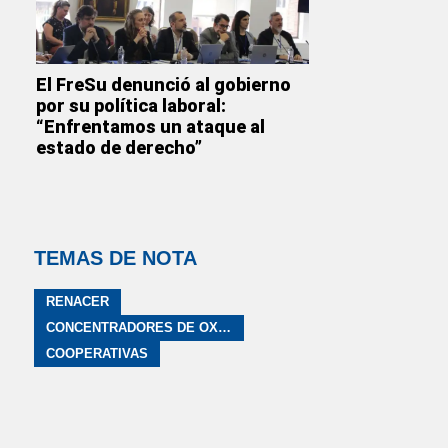
El FreSu denunció al gobierno
por su política laboral:
“Enfrentamos un ataque al
estado de derecho”
TEMAS DE NOTA
RENACER
CONCENTRADORES DE OXÍGENO
COOPERATIVAS