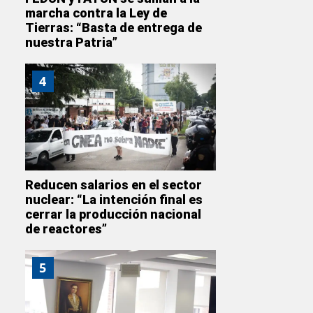
marcha contra la Ley de
Tierras: “Basta de entrega de
nuestra Patria”
4
Reducen salarios en el sector
nuclear: “La intención final es
cerrar la producción nacional
de reactores”
5