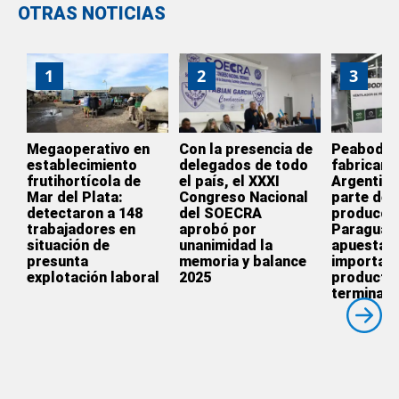
OTRAS NOTICIAS
1
2
3
Megaoperativo en
Con la presencia de
Peabody d
establecimiento
delegados de todo
fabricar e
frutihortícola de
el país, el XXXI
Argentina
Mar del Plata:
Congreso Nacional
parte de l
detectaron a 148
del SOECRA
producció
trabajadores en
aprobó por
Paraguay
situación de
unanimidad la
apuesta p
presunta
memoria y balance
importar
explotación laboral
2025
producto
terminado