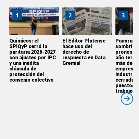
1
2
3
Químicos: el
El Editor Platense
Panoram
SPIQyP cerró la
hace uso del
sombrío:
paritaria 2026-2027
derecho de
pronostic
con ajustes por IPC
respuesta en Data
año termi
y una inédita
Gremial
más de 3.
cláusula de
empresas
protección del
industrial
convenio colectivo
cerradas 
puestos 
trabajos