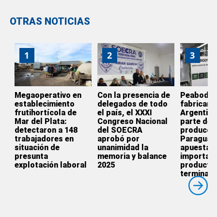
OTRAS NOTICIAS
1
2
3
Megaoperativo en
Con la presencia de
Peabody d
establecimiento
delegados de todo
fabricar e
frutihortícola de
el país, el XXXI
Argentina
Mar del Plata:
Congreso Nacional
parte de l
detectaron a 148
del SOECRA
producció
trabajadores en
aprobó por
Paraguay
situación de
unanimidad la
apuesta p
presunta
memoria y balance
importar
explotación laboral
2025
producto
terminado