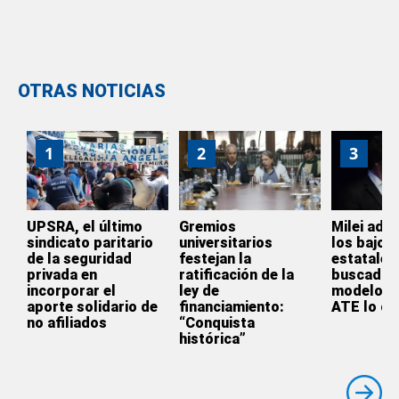
OTRAS NOTICIAS
1
2
3
UPSRA, el último
Gremios
Milei admi
sindicato paritario
universitarios
los bajos 
de la seguridad
festejan la
estatales
privada en
ratificación de la
buscado p
incorporar el
ley de
modelo y
aporte solidario de
financiamiento:
ATE lo cr
no afiliados
“Conquista
histórica”