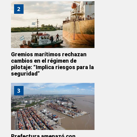
2
Gremios marítimos rechazan
cambios en el régimen de
pilotaje: “Implica riesgos para la
seguridad”
3
Prefectura amenazó con