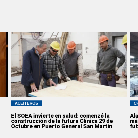
ACEITEROS
C
o
El SOEA invierte en salud: comenzó la
Al
construcción de la futura Clínica 29 de
má
Octubre en Puerto General San Martín
fu