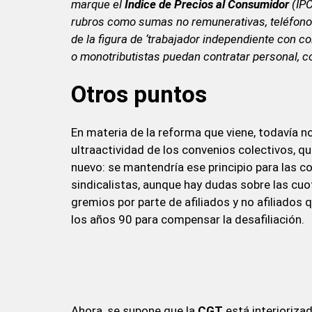
marque el
Índice de Precios al Consumidor
(IPC
rubros como sumas no remunerativas, teléfono c
de la figura de ‘trabajador independiente con 
o monotributistas puedan contratar personal, c
Otros puntos
En materia de la reforma que viene, todavía no
ultraactividad de los convenios colectivos, q
nuevo: se mantendría ese principio para las 
sindicalistas, aunque hay dudas sobre las cuot
gremios por parte de afiliados y no afiliados
los años 90 para compensar la desafiliación.
Ahora, se supone que la
CGT
está interioriza