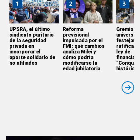
1
2
3
UPSRA, el último
Reforma
Gremios
sindicato paritario
previsional
universita
de la seguridad
impulsada por el
festejan l
privada en
FMI: qué cambios
ratificaci
incorporar el
analiza Milei y
ley de
aporte solidario de
cómo podría
financiam
no afiliados
modificarse la
“Conquist
edad jubilatoria
histórica”