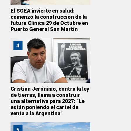
El SOEA invierte en salud:
comenzó la construcción de la
futura Clínica 29 de Octubre en
Puerto General San Martín
4
Cristian Jerónimo, contra la ley
de tierras, llama a construir
una alternativa para 2027: “Le
están poniendo el cartel de
venta a la Argentina”
5