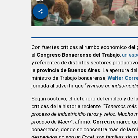
Con fuertes críticas al rumbo económico del 
el
Congreso Bonaerense del Trabajo
,
un espa
y referentes de distintos sectores productivos 
la
provincia de Buenos Aires
. La apertura de
ministro de Trabajo bonaerense,
Walter Corr
jornada al advertir que “
vivimos un industricidi
Según sostuvo, el deterioro del empleo y de l
críticas de la historia reciente. “
Tenemos más d
proceso de industricidio feroz y veloz. Mucho 
proceso de Macri
”, afirmó.
Correa
remarcó que
bonaerense, donde se concentra más de la mit
despedidos no son un Excel, son familias sin s