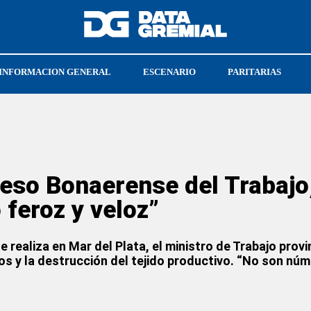
INFORMACION GENERAL
ESCENARIO
PARITARIAS
RAL
SOEA
LEONARDO FERRUCCI
greso Bonaerense del Trabajo
 feroz y veloz”
e realiza en Mar del Plata, el ministro de Trabajo prov
dos y la destrucción del tejido productivo. “No son nú