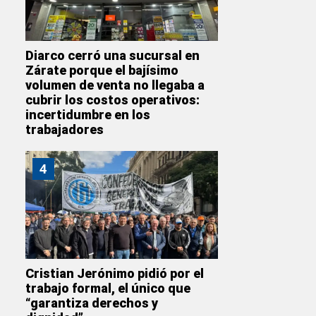
Diarco cerró una sucursal en
Zárate porque el bajísimo
volumen de venta no llegaba a
cubrir los costos operativos:
incertidumbre en los
trabajadores
4
Cristian Jerónimo pidió por el
trabajo formal, el único que
“garantiza derechos y