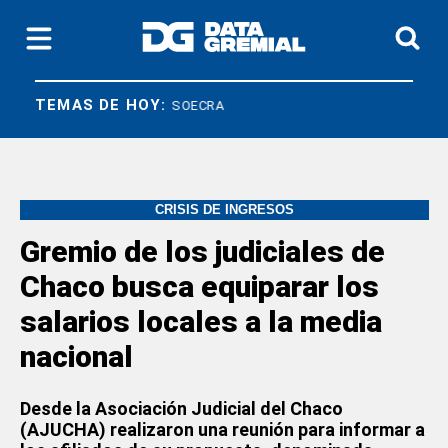
TEMAS DE HOY:
N JERÓNIMO
SOECRA
CRISIS DE INGRESOS
Gremio de los judiciales de
Chaco busca equiparar los
salarios locales a la media
nacional
Desde la Asociación Judicial del Chaco
(AJUCHA) realizaron una reunión para informar a