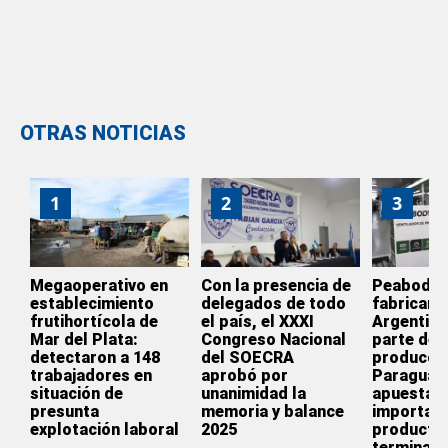
OTRAS NOTICIAS
1
2
3
Megaoperativo en
Con la presencia de
Peabody d
establecimiento
delegados de todo
fabricar e
frutihortícola de
el país, el XXXI
Argentina
Mar del Plata:
Congreso Nacional
parte de l
detectaron a 148
del SOECRA
producció
trabajadores en
aprobó por
Paraguay
situación de
unanimidad la
apuesta p
presunta
memoria y balance
importar
explotación laboral
2025
producto
terminado