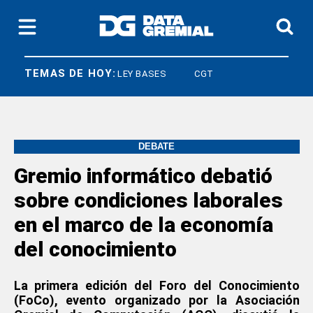
TEMAS DE HOY:
BILACIONES
LEY BASES
CGT
DEBATE
Gremio informático debatió
sobre condiciones laborales
en el marco de la economía
del conocimiento
La primera edición del Foro del Conocimiento
(FoCo), evento organizado por la Asociación