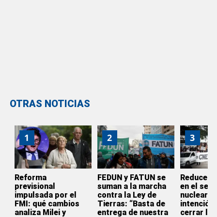
OTRAS NOTICIAS
1
2
3
Reforma
FEDUN y FATUN se
Reducen s
previsional
suman a la marcha
en el sect
impulsada por el
contra la Ley de
nuclear: “
FMI: qué cambios
Tierras: “Basta de
intención 
analiza Milei y
entrega de nuestra
cerrar la