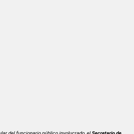
ular del funcionario público involucrado, el
Secretario de