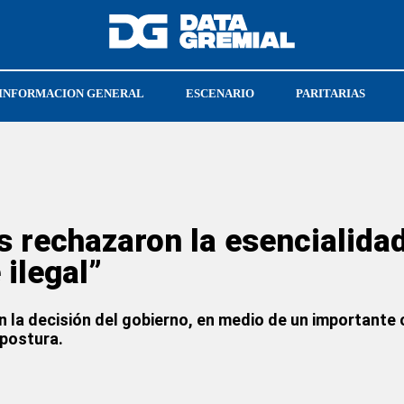
INFORMACION GENERAL
ESCENARIO
PARITARIAS
CRISTIAN JERÓNIMO
SOECRA
 rechazaron la esencialidad
 ilegal”
 la decisión del gobierno, en medio de un importante c
 postura.