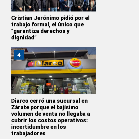
Cristian Jerónimo pidió por el
trabajo formal, el único que
“garantiza derechos y
dignidad”
4
Diarco cerró una sucursal en
Zárate porque el bajísimo
volumen de venta no llegaba a
cubrir los costos operativos:
incertidumbre en los
trabajadores