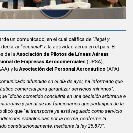
rde un comunicado, en el cual califica de “
ilegal y
 declarar “
esencial
” a la actividad aérea en el país. El
es de la
Asociación de Pilotos de Líneas Aéreas
esional de Empresas
Aerocomerciales
(UPSA),
AA) y la
Asociación del Personal Aeronáutico
(APA).
comunicado difundido en el día de ayer, ha informado que
náutico comercial para garantizar servicios mínimos
",
que “
dicho cometido concluiría en una decisión arbitraria e
istrativa y penal de los funcionarios que participen de la
xplicó que “
el transporte ya está regulado como servicio
ondiciones establecidas por la norma, conforme la
do constitucionalmente, mediante la ley 25.877
”.