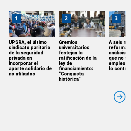
1
2
3
UPSRA, el último
Gremios
A seis me
sindicato paritario
universitarios
reforma l
de la seguridad
festejan la
análisis 
privada en
ratificación de la
que no se
incorporar el
ley de
empleo si
aporte solidario de
financiamiento:
lo contrar
no afiliados
“Conquista
histórica”