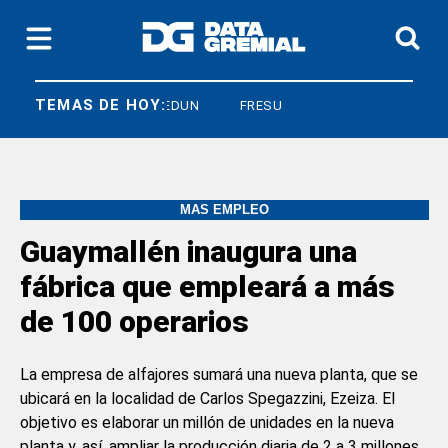
TEMAS DE HOY:
CNEA
FEDUN
FRESU
MÁS EMPLEO
Guaymallén inaugura una
fábrica que empleará a más
de 100 operarios
La empresa de alfajores sumará una nueva planta, que se
ubicará en la localidad de Carlos Spegazzini, Ezeiza. El
objetivo es elaborar un millón de unidades en la nueva
planta y, así, ampliar la producción diaria de 2 a 3 millones