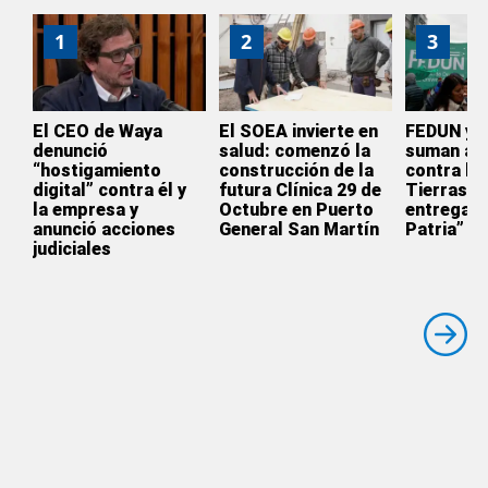
1
2
3
El CEO de Waya
El SOEA invierte en
FEDUN y 
denunció
salud: comenzó la
suman a l
“hostigamiento
construcción de la
contra la 
digital” contra él y
futura Clínica 29 de
Tierras: 
la empresa y
Octubre en Puerto
entrega d
anunció acciones
General San Martín
Patria”
judiciales