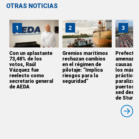
OTRAS NOTICIAS
1
2
3
Con un aplastante
Gremios marítimos
Prefectur
73,48% de los
rechazan cambios
amenazó 
votos, Raúl
en el régimen de
causas pe
Vázquez fue
pilotaje: “Implica
los más d
reelecto como
riesgos para la
prácticos
secretario general
seguridad”
paralizan 
de AEDA
puertos c
sed desre
de Sturz