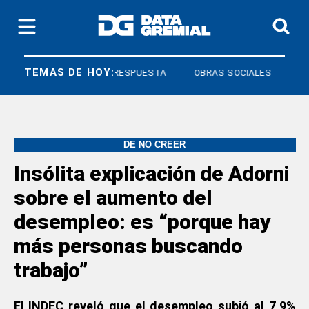
TEMAS DE HOY:
DERECHO A RESPUESTA
OBRAS SOCIALES
DE NO CREER
Insólita explicación de Adorni
sobre el aumento del
desempleo: es “porque hay
más personas buscando
trabajo”
El INDEC reveló que el desempleo subió al 7,9%