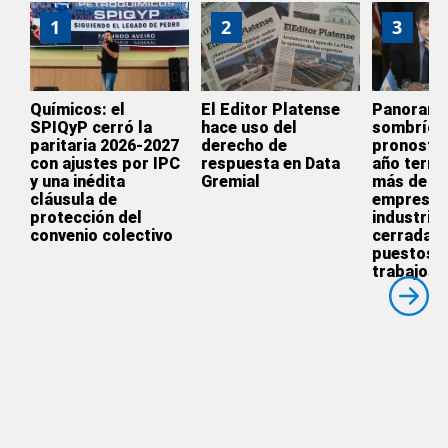
1
2
3
Químicos: el
El Editor Platense
Panoram
SPIQyP cerró la
hace uso del
sombrío:
paritaria 2026-2027
derecho de
pronostic
con ajustes por IPC
respuesta en Data
año termi
y una inédita
Gremial
más de 3.
cláusula de
empresas
protección del
industrial
convenio colectivo
cerradas 
puestos 
trabajos