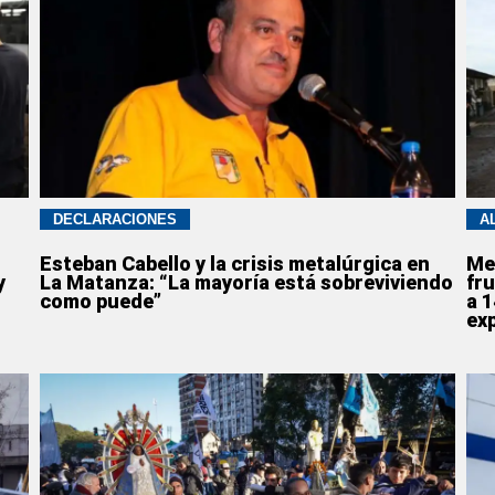
DECLARACIONES
A
Esteban Cabello y la crisis metalúrgica en
Me
y
La Matanza: “La mayoría está sobreviviendo
fru
como puede”
a 
ex