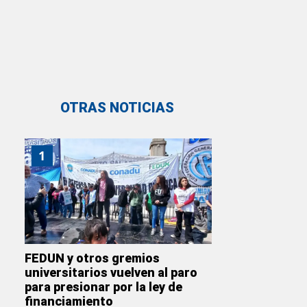
OTRAS NOTICIAS
1
FEDUN y otros gremios
universitarios vuelven al paro
para presionar por la ley de
financiamiento