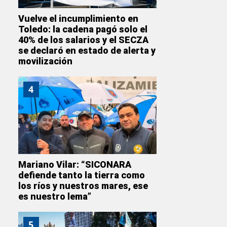
Vuelve el incumplimiento en
Toledo: la cadena pagó solo el
40% de los salarios y el SECZA
se declaró en estado de alerta y
movilización
4
Mariano Vilar: “SICONARA
defiende tanto la tierra como
los ríos y nuestros mares, ese
es nuestro lema”
5