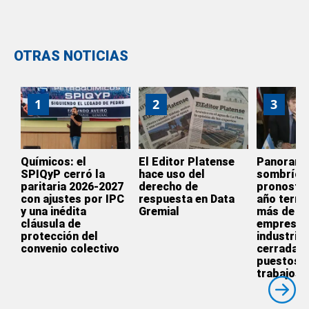
OTRAS NOTICIAS
1
2
3
Químicos: el
El Editor Platense
Panoram
SPIQyP cerró la
hace uso del
sombrío:
paritaria 2026-2027
derecho de
pronostic
con ajustes por IPC
respuesta en Data
año termi
y una inédita
Gremial
más de 3.
cláusula de
empresas
protección del
industrial
convenio colectivo
cerradas 
puestos 
trabajos