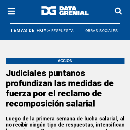
TEMAS DE HOY:
DERECHO A RESPUESTA
OBRAS SOCIALES
ACCIÓN
Judiciales puntanos
profundizan las medidas de
fuerza por el reclamo de
recomposición salarial
Luego de la primera semana de lucha salarial, al
no recibir ningún tipo de respuestas, intensifican