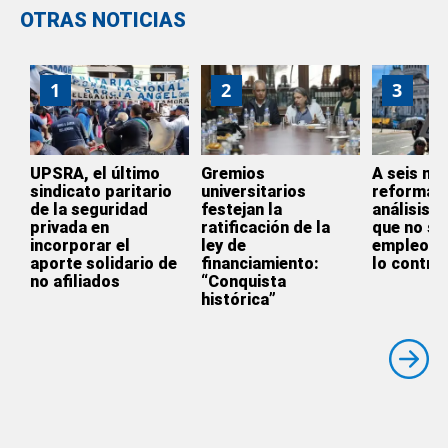
OTRAS NOTICIAS
1
2
3
UPSRA, el último
Gremios
A seis me
sindicato paritario
universitarios
reforma l
de la seguridad
festejan la
análisis 
privada en
ratificación de la
que no se
incorporar el
ley de
empleo si
aporte solidario de
financiamiento:
lo contrar
no afiliados
“Conquista
histórica”