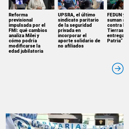
Reforma
UPSRA, el último
FEDUN y 
previsional
sindicato paritario
suman a l
impulsada por el
de la seguridad
contra la 
FMI: qué cambios
privada en
Tierras: 
analiza Milei y
incorporar el
entrega d
cómo podría
aporte solidario de
Patria”
modificarse la
no afiliados
edad jubilatoria