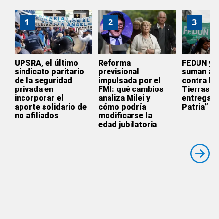
1
2
3
UPSRA, el último
Reforma
FEDUN y 
sindicato paritario
previsional
suman a l
de la seguridad
impulsada por el
contra la 
privada en
FMI: qué cambios
Tierras: 
incorporar el
analiza Milei y
entrega d
aporte solidario de
cómo podría
Patria”
no afiliados
modificarse la
edad jubilatoria