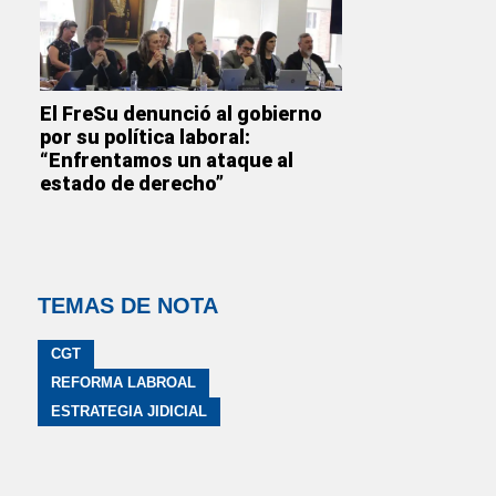
El FreSu denunció al gobierno
por su política laboral:
“Enfrentamos un ataque al
estado de derecho”
TEMAS DE NOTA
CGT
REFORMA LABROAL
ESTRATEGIA JIDICIAL