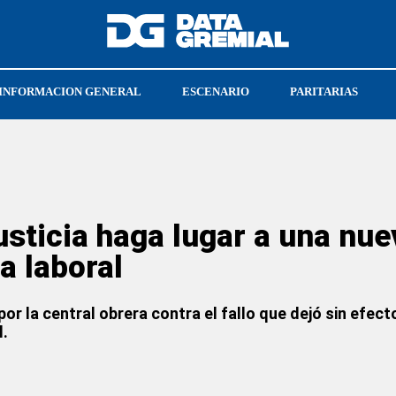
INFORMACION GENERAL
ESCENARIO
PARITARIAS
CGT
UPSRA
usticia haga lugar a una nue
a laboral
por la central obrera contra el fallo que dejó sin efec
l.