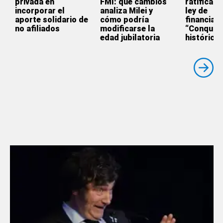
privada en
FMI: qué cambios
ratificaci
incorporar el
analiza Milei y
ley de
aporte solidario de
cómo podría
financiam
no afiliados
modificarse la
“Conquist
edad jubilatoria
histórica”