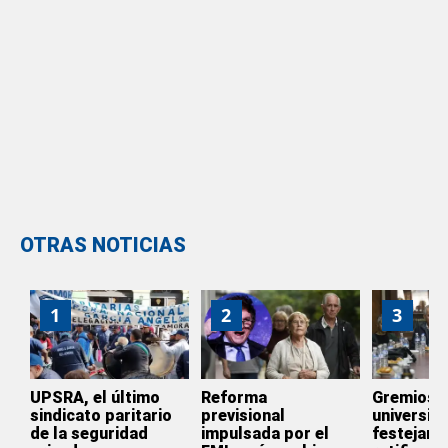
OTRAS NOTICIAS
1
2
3
UPSRA, el último
Reforma
Gremios
sindicato paritario
previsional
universita
de la seguridad
impulsada por el
festejan l