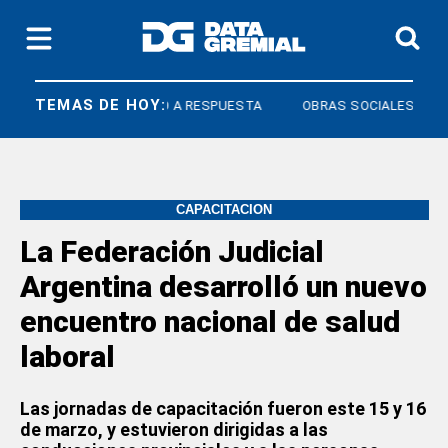
TEMAS DE HOY:
OS
DERECHO A RESPUESTA
OBRAS SOCIALES
CAPACITACIÓN
La Federación Judicial
Argentina desarrolló un nuevo
encuentro nacional de salud
laboral
Las jornadas de capacitación fueron este 15 y 16
de marzo, y estuvieron dirigidas a las