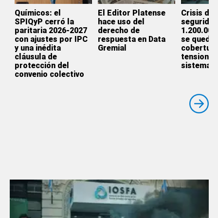
Químicos: el
El Editor Platense
Crisis de 
SPIQyP cerró la
hace uso del
seguridad
paritaria 2026-2027
derecho de
1.200.000
con ajustes por IPC
respuesta en Data
se quedar
y una inédita
Gremial
cobertura
cláusula de
tensionan
protección del
sistema p
convenio colectivo