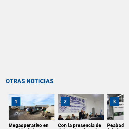
OTRAS NOTICIAS
1
2
3
Megaoperativo en
Con la presencia de
Peabody d