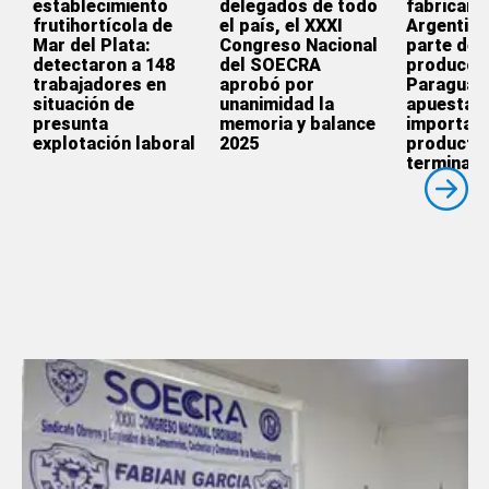
establecimiento
delegados de todo
fabricar e
frutihortícola de
el país, el XXXI
Argentina
Mar del Plata:
Congreso Nacional
parte de l
detectaron a 148
del SOECRA
producció
trabajadores en
aprobó por
Paraguay
situación de
unanimidad la
apuesta p
presunta
memoria y balance
importar
explotación laboral
2025
producto
terminado