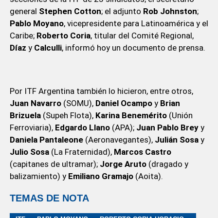
general
Stephen Cotton
; el adjunto
Rob Johnston
;
Pablo Moyano
, vicepresidente para Latinoamérica y el
Caribe;
Roberto Coria
, titular del Comité Regional,
Díaz
y
Calculli
, informó hoy un documento de prensa.
Por ITF Argentina también lo hicieron, entre otros,
Juan Navarro
(SOMU),
Daniel Ocampo
y
Brian
Brizuela
(Supeh Flota),
Karina Benemérito
(Unión
Ferroviaria),
Edgardo Llano
(APA);
Juan Pablo Brey
y
Daniela Pantaleone
(Aeronavegantes),
Julián Sosa
y
Julio Sosa
(La Fraternidad),
Marcos Castro
(capitanes de ultramar);
Jorge Aruto
(dragado y
balizamiento) y
Emiliano Gramajo
(Aoita).
TEMAS DE NOTA