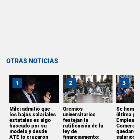
OTRAS NOTICIAS
1
2
3
Milei admitió que
Gremios
Se homol
los bajos salariales
universitarios
última par
estatales es algo
festejan la
Empleado
buscado por su
ratificación de la
Comercio
modelo y desde
ley de
quedaron 
ATE lo cruzaron
financiamiento:
salarios