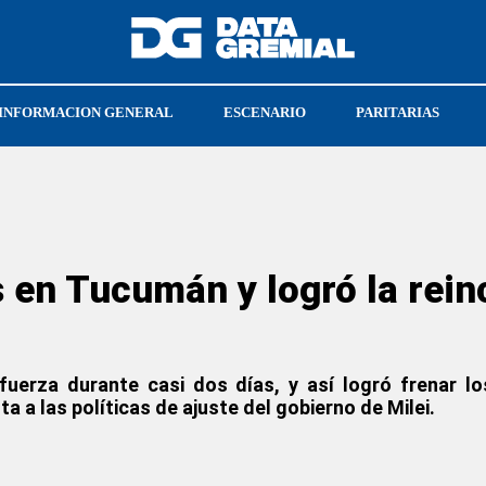
INFORMACION GENERAL
ESCENARIO
PARITARIAS
CRISTIAN JERÓNIMO
SOECRA
 en Tucumán y logró la rein
fuerza durante casi dos días, y así logró frenar l
a a las políticas de ajuste del gobierno de Milei.