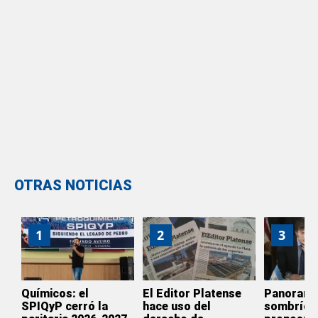
OTRAS NOTICIAS
1
2
3
Químicos: el
El Editor Platense
Panoram
SPIQyP cerró la
hace uso del
sombrío: