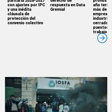
paritaria 2026-2027
derecho de
pronostic
con ajustes por IPC
respuesta en Data
año termi
y una inédita
Gremial
más de 3.
cláusula de
empresas
protección del
industrial
convenio colectivo
cerradas 
puestos 
trabajos