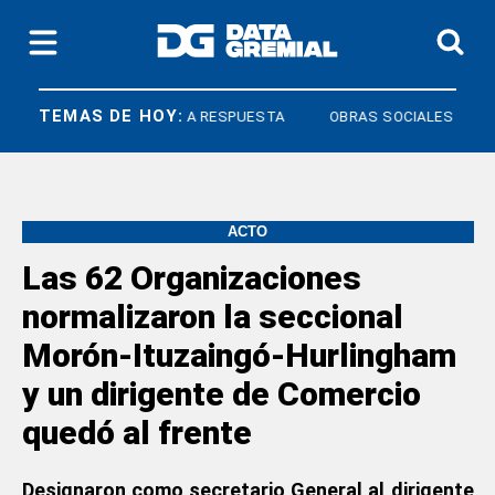
TEMAS DE HOY:
DERECHO A RESPUESTA
OBRAS SOCIALES
ACTO
Las 62 Organizaciones
normalizaron la seccional
Morón-Ituzaingó-Hurlingham
y un dirigente de Comercio
quedó al frente
D
esignaron como secretario General al dirigente