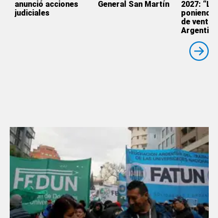
anunció acciones
General San Martín
2027: “Le
judiciales
poniendo 
de venta a
Argentina