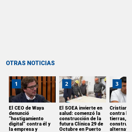
OTRAS NOTICIAS
1
2
3
El CEO de Waya
El SOEA invierte en
Cristian 
denunció
salud: comenzó la
contra la 
“hostigamiento
construcción de la
tierras, l
digital” contra él y
futura Clínica 29 de
construir
la empresa y
Octubre en Puerto
alternativ