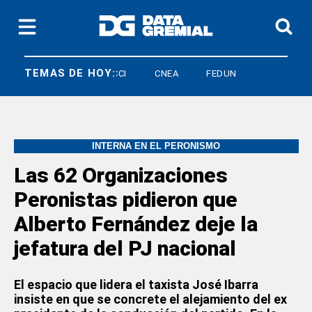
TEMAS DE HOY:
EONARDO FERRUCCI
CNEA
FEDUN
INTERNA EN EL PERONISMO
Las 62 Organizaciones
Peronistas pidieron que
Alberto Fernández deje la
jefatura del PJ nacional
El espacio que lidera el taxista José Ibarra
insiste en que se concrete el alejamiento del ex