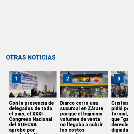
OTRAS NOTICIAS
1
2
3
Con la presencia de
Diarco cerró una
Cristian 
delegados de todo
sucursal en Zárate
pidió por 
el país, el XXXI
porque el bajísimo
formal, el
Congreso Nacional
volumen de venta
que “gara
del SOECRA
no llegaba a cubrir
derechos 
aprobó por
los costos
dignidad”