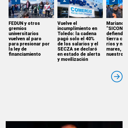
FEDUN y otros
Vuelve el
Mariano Vi
gremios
incumplimiento en
“SICONA
universitarios
Toledo: la cadena
defiende 
vuelven al paro
pagó solo el 40%
tierra co
para presionar por
de los salarios y el
ríos y nu
la ley de
SECZA se declaró
mares, es
financiamiento
en estado de alerta
nuestro l
y movilización