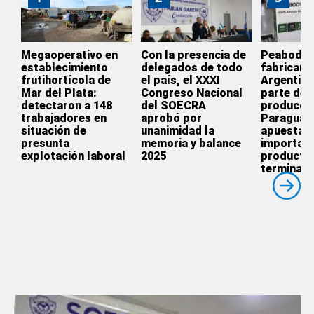
Megaoperativo en
Con la presencia de
Peabody d
establecimiento
delegados de todo
fabricar e
frutihortícola de
el país, el XXXI
Argentina
Mar del Plata:
Congreso Nacional
parte de l
detectaron a 148
del SOECRA
producció
trabajadores en
aprobó por
Paraguay
situación de
unanimidad la
apuesta p
presunta
memoria y balance
importar
explotación laboral
2025
producto
terminado