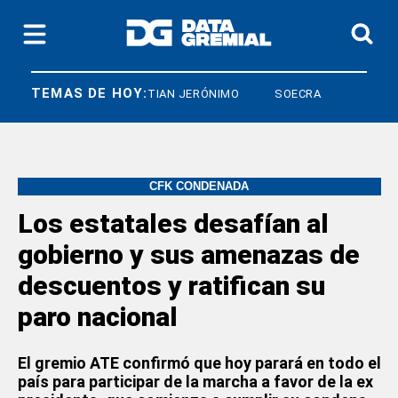
TEMAS DE HOY:
DIARCO
CRISTIAN JERÓNIMO
SOECRA
CFK CONDENADA
Los estatales desafían al
gobierno y sus amenazas de
descuentos y ratifican su
paro nacional
El gremio ATE confirmó que hoy parará en todo el
país para participar de la marcha a favor de la ex