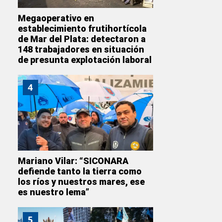
Megaoperativo en
establecimiento frutihortícola
de Mar del Plata: detectaron a
148 trabajadores en situación
de presunta explotación laboral
4
Mariano Vilar: “SICONARA
defiende tanto la tierra como
los ríos y nuestros mares, ese
es nuestro lema”
5