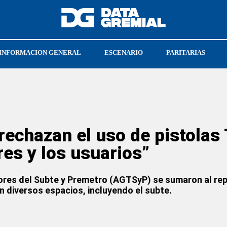
INFORMACION GENERAL
ESCENARIO
PARITARIAS
A
ESTEBAN CABELLO
PEABODY
echazan el uso de pistolas 
res y los usuarios”
ores del Subte y Premetro (AGTSyP) se sumaron al rep
n diversos espacios, incluyendo el subte.