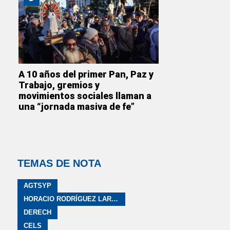
A 10 años del primer Pan, Paz y
Trabajo, gremios y
movimientos sociales llaman a
una “jornada masiva de fe”
TEMAS DE NOTA
AGTSYP
HORACIO RODRÍGUEZ LARRETA
DERECH
CELS