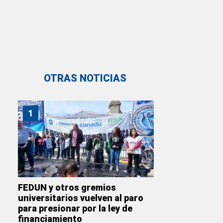
OTRAS NOTICIAS
1
FEDUN y otros gremios
universitarios vuelven al paro
para presionar por la ley de
financiamiento