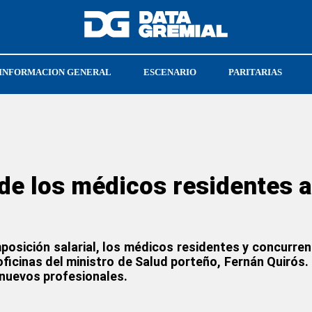
INFORMACION GENERAL
ESCENARIO
PARITARIAS
CGT
ESTEBAN CABELLO
de los médicos residentes a
osición salarial, los médicos residentes y concurre
ficinas del ministro de Salud porteño, Fernán Quirós.
 nuevos profesionales.