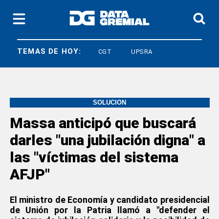
TEMAS DE HOY:
LEY BASES
CGT
UPSRA
SOLUCIÓN
Massa anticipó que buscará
darles "una jubilación digna" a
las "víctimas del sistema
AFJP"
El ministro de Economía y candidato presidencial
de Unión por la Patria llamó a "defender el