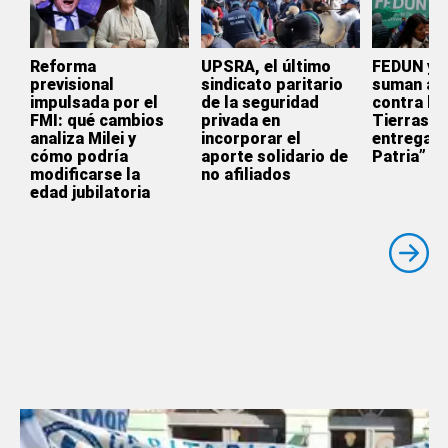
Reforma
UPSRA, el último
FEDUN y 
previsional
sindicato paritario
suman a l
impulsada por el
de la seguridad
contra la 
FMI: qué cambios
privada en
Tierras: 
analiza Milei y
incorporar el
entrega d
cómo podría
aporte solidario de
Patria”
modificarse la
no afiliados
edad jubilatoria