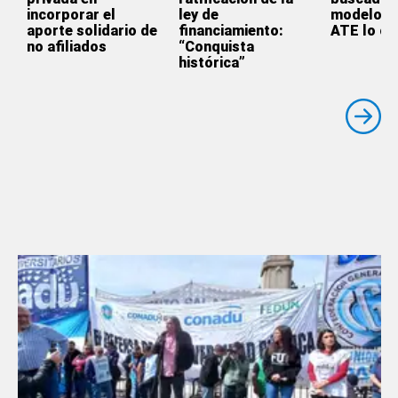
incorporar el
ley de
modelo y
aporte solidario de
financiamiento:
ATE lo cr
no afiliados
“Conquista
histórica”